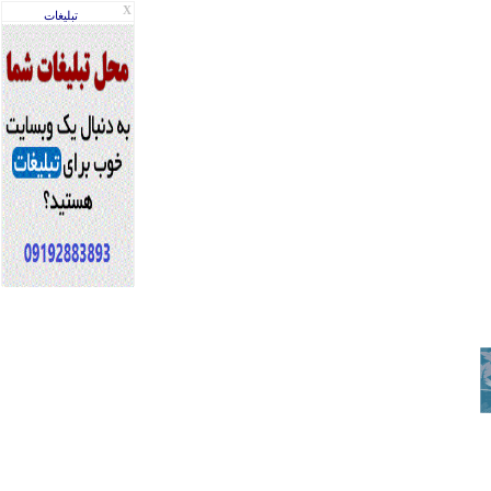
X
تبليغات